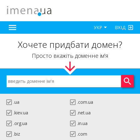
ВХІД
УКР
Хочете придбати домен?
Просто вкажіть доменне ім'я
.ua
.com.ua
.kiev.ua
.net.ua
.org.ua
.in.ua
.biz
.com