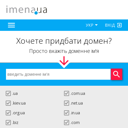
ВХІД
УКР
Хочете придбати домен?
Просто вкажіть доменне ім'я
.ua
.com.ua
.kiev.ua
.net.ua
.org.ua
.in.ua
.biz
.com