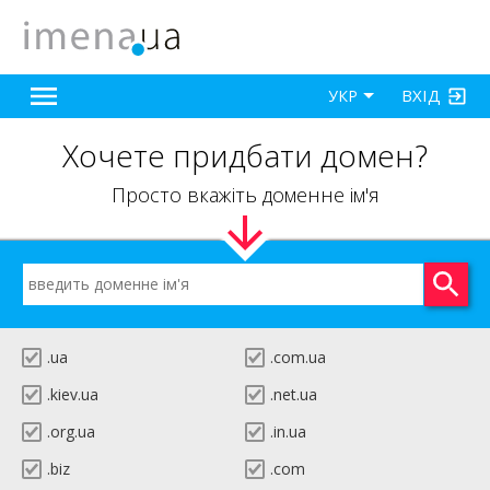
ВХІД
УКР
Хочете придбати домен?
Просто вкажіть доменне ім'я
.ua
.com.ua
.kiev.ua
.net.ua
.org.ua
.in.ua
.biz
.com